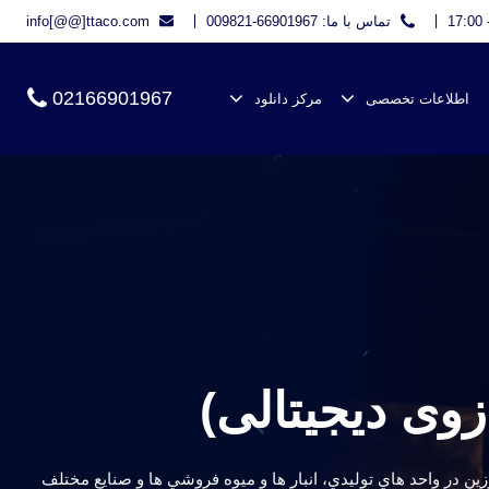
تماس با ما: 66901967-009821
info[@@]ttaco.com
02166901967
اطلاعات تخصصی
مرکز دانلود
نعتی می باشد. جهت توزين در واحد هاي توليدي، انبار ها و ميوه فروشي ها و صنايع مختلف