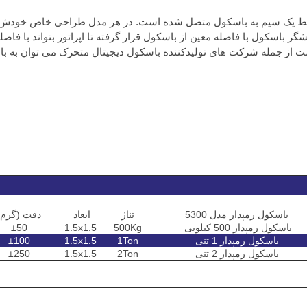
 سیم به باسکول متصل شده است. در هر مدل طراحی خاص خودش را دارد 
 باسکول با فاصله معین از باسکول قرار گرفته تا اپراتور بتواند با فاصل
ست از جمله شرکت های تولیدکننده باسکول دیجیتال متحرک می توان به باسک
باسکول رمپدار مدل 5300
تناژ
ابعاد
دقت (گرم)
باسکول رمپدار 500 کیلویی
500Kg
1.5x1.5
±50
باسکول رمپدار 1 تنی
1Ton
1.5x1.5
±100
باسکول رمپدار 2 تنی
2Ton
1.5x1.5
±250