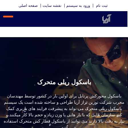
ثبت نام
ورود به سیستم
نقشه سایت
صفحه اصلی
02166901967
باسکول ریلی متحرک
باسکول محورکش پرتابل برای اولین بار در کشور توسط مهندسان
مجرب شرکت توزین تراز آریا طراحی و ساخته شده است یک سیستم
باسکول ریلی متحرک می تواند به پیشرفت فرایند های باربری کمک
کند سازمان هایی که با بار هایی با وزن زیاد و حجم بالا کار میکنند،و
نیاز به دقت بالا دارند می توانند از باسکول قطار کش متحرک استفاده
کنند.