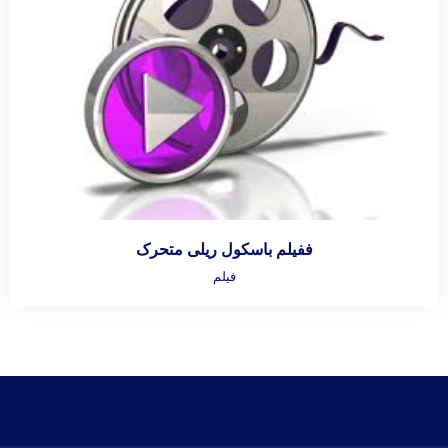
ففیلم باسکول ریلی متحرک
فیلم