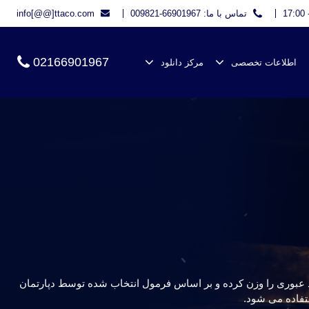
تماس با ما: 66901967-009821
info[@@]ttaco.com
02166901967
اطلاعات تخصصی
مرکز دانلود
اد عبوری را وزن کرده و بر اساس فرمول انتخاب شده توسط دپارتمان
ستفاده می شود.